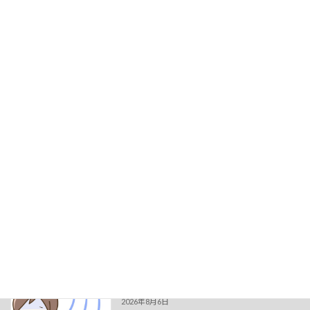
続きを読む
みぞばた鍼灸整骨院 北野田縁院
お知らせ
2025年6月12日
みぞばた鍼灸整骨院 北野田縁院オープンにお
花をいただきました！！ 北野田の整骨院ならみ
ぞばた鍼灸整骨院 北野田縁院原因不明の腰痛
や頑固な肩こりお任せください！〒599-8125大
阪府堺市東区西野445-1 ネオレジデンス […]
続きを読む
投
1
2
…
5
»
固
固
固
定
定
定
稿
ペ
ペ
ペ
最近の投稿
ー
ー
ー
の
ジ
ジ
ジ
ペ
夏でも冷えに注意！
新着!!
お知らせ
ー
2026年8月6日