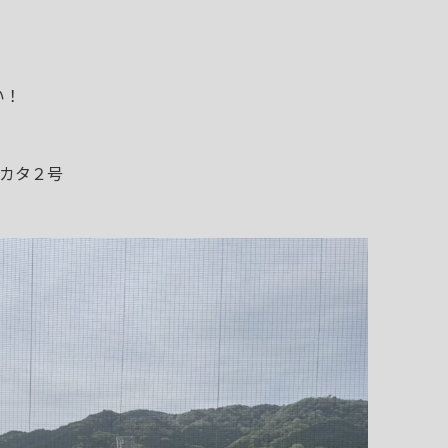
い！
サカタ２号