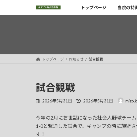
コ
ナ
トップページ
当院の特
ン
ビ
テ
ゲ
ン
ー
ツ
シ
へ
ョ
ス
ン
キ
に
トップページ
お知らせ
試合観戦
ッ
移
プ
動
試合観戦
最
2026年5月31日
2026年5月31日
mizo.k
終
更
今年の2月にお世話になった社会人野球チー
新
日
1-0と緊迫した試合で、キャンプの時に施術
時
す！
: