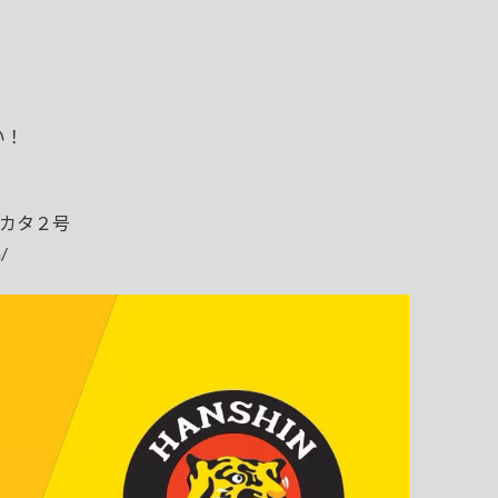
い！
サカタ２号
/