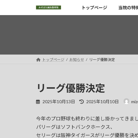
コ
ナ
トップページ
当院の特
ン
ビ
テ
ゲ
ン
ー
ツ
シ
へ
ョ
ス
ン
キ
に
トップページ
お知らせ
リーグ優勝決定
ッ
移
プ
動
リーグ優勝決定
最
2025年10月13日
2025年10月10日
miz
終
更
今年のプロ野球も終わりに差し掛かってきま
新
日
パリーグはソフトバンクホークス、
時
セリーグは阪神タイガースがリーグ優勝を決
: